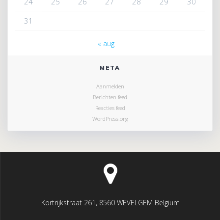
24
25
26
27
28
29
30
31
« aug
META
Aanmelden
Berichten feed
Reacties feed
WordPress.org
Kortrijkstraat 261, 8560 WEVELGEM Belgium