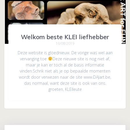
Welkom beste KLEI liefhebber
16/08/2019
Deze website is gloednieuw. De vorige was wel aan
vervanging toe
Deze nieuwe site is nog niet af,
maar je kan er toch al de basis informatie
vinden.Schrik niet als je op bepaalde momenten
wordt door verwezen naar de site www.DAJart.be,
das normaal, want deze site is ook van ons.
groeten, KLEIleute